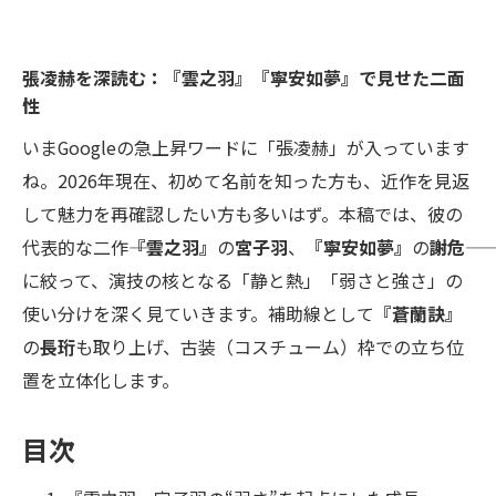
張凌赫を深読む：『雲之羽』『寧安如夢』で見せた二面
性
いまGoogleの急上昇ワードに「張凌赫」が入っています
ね。2026年現在、初めて名前を知った方も、近作を見返
して魅力を再確認したい方も多いはず。本稿では、彼の
代表的な二作――
『雲之羽』
の
宮子羽
、
『寧安如夢』
の
謝危
に絞って、演技の核となる「静と熱」「弱さと強さ」の
使い分けを深く見ていきます。補助線として
『蒼蘭訣』
の
長珩
も取り上げ、古装（コスチューム）枠での立ち位
置を立体化します。
目次