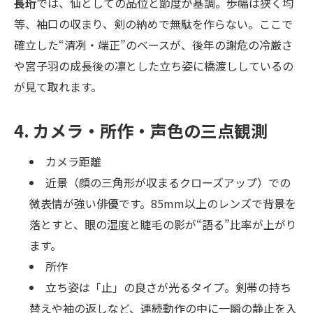
長珩
では、仙としての品位と節度が基調。歩幅は狭く均
等、袖口の収まり、剣の納めで無駄を作らない。ここで
確立した“清冽・端正”のベースが、後年の謝危の冷厳さ
や宮子羽の成長後の凛とした立ち姿に橋渡ししているの
が見て取れます。
4. カメラ・所作・声色の三点観測
カメラ距離
近景（顔の三角形が収まるクローズアップ）での
微表情が強い俳優です。85mm以上のレンズで背景を
落とすと、眼の湿度と睫毛の影が“語る”比率が上がり
ます。
所作
立ち姿は「止」の良さが光るタイプ。剣帯の持ち
替えや袖の返しなど、連続動作の中に一瞬の静止を入