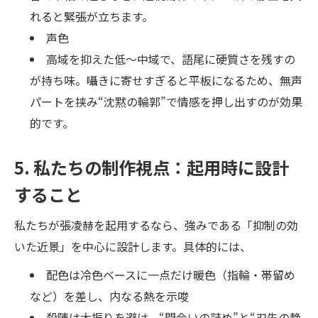
れると緊張が立ちます。
声色
高域を抑えた低〜中域で、語尾に硬質さを残すの
が持ち味。囁きに寄せすぎると平板になるため、無声
パートを挟み“沈黙の輪郭”で情感を押し出すのが効果
的です。
5. 私たちの制作視点：起用時に設計
すること
私たちが張凌赫を起用するなら、強みである「抑制の効
いた近景」を中心に設計します。具体的には、
配色は冷色ベースに一点だけ暖色（指輪・帯留め
など）を差し、内なる熱を示唆
殺陣は大振りを避け、“間合いの詰め”と“刃先の静