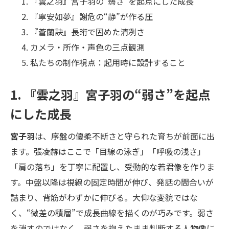
『雲之羽』宮子羽の“弱さ”を起点にした成長
『寧安如夢』謝危の“静”が作る圧
『蒼蘭訣』長珩で固めた清冽さ
カメラ・所作・声色の三点観測
私たちの制作視点：起用時に設計すること
1. 『雲之羽』宮子羽の“弱さ”を起点
にした成長
宮子羽
は、序盤の優柔不断さと守られた育ちが前面に出
ます。張凌赫はここで「目線の泳ぎ」「呼吸の浅さ」
「肩の落ち」を丁寧に配置し、受動的な若君像を作りま
す。中盤以降は視線の固定時間が伸び、発話の間合いが
詰まり、背筋がわずかに伸びる。大仰な変貌ではな
く、“微差の積層”で成長曲線を描くのが巧みです。弱さ
を消すのではなく、弱さを抱えたまま判断する人物像に