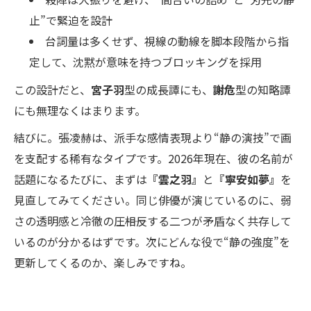
止”で緊迫を設計
台詞量は多くせず、視線の動線を脚本段階から指
定して、沈黙が意味を持つブロッキングを採用
この設計だと、
宮子羽
型の成長譚にも、
謝危
型の知略譚
にも無理なくはまります。
結びに。張凌赫は、派手な感情表現より“静の演技”で画
を支配する稀有なタイプです。2026年現在、彼の名前が
話題になるたびに、まずは
『雲之羽』
と
『寧安如夢』
を
見直してみてください。同じ俳優が演じているのに、弱
さの透明感と冷徹の圧――相反する二つが矛盾なく共存して
いるのが分かるはずです。次にどんな役で“静の強度”を
更新してくるのか、楽しみですね。