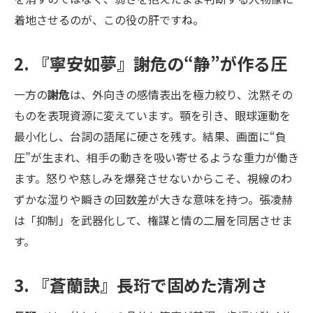
着地させるのが、この役の肝ですね。
2. 『寧安如夢』謝危の“静”が作る圧
一方の
謝危
は、外向きの感情表出を極力絞り、沈黙その
ものを表現資源に変えています。顎を引き、眼球運動を
最小化し、台詞の語尾に硬さを残す。結果、画面に“負
圧”が生まれ、相手の動きを吸い寄せるような重力が働き
ます。怒りや慈しみを爆発させないからこそ、視線のわ
ずかな湿りや瞬きの回数差が大きな意味を持つ。張凌赫
は「抑制」を武器化して、権謀と情の二層を同居させま
す。
3. 『蒼蘭訣』長珩で固めた清冽さ