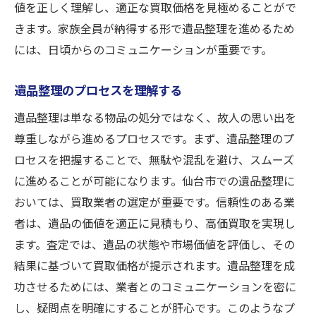
値を正しく理解し、適正な買取価格を見極めることがで
買取以外の選択肢を考慮する
きます。家族全員が納得する形で遺品整理を進めるため
地域密着型の買取業者が持つ利点とは
には、日頃からのコミュニケーションが重要です。
地域事情に精通した査定士の存在
遺品整理のプロセスを理解する
迅速な対応が期待できる理由
遺品整理は単なる物品の処分ではなく、故人の思い出を
地元で築かれた信頼関係の強み
尊重しながら進めるプロセスです。まず、遺品整理のプ
地域特有の品物に対する理解
ロセスを把握することで、無駄や混乱を避け、スムーズ
地域イベントやキャンペーンの活用
に進めることが可能になります。仙台市での遺品整理に
地元愛顧に基づく柔軟な対応
おいては、買取業者の選定が重要です。信頼性のある業
遺品整理時に避けたい買取の落とし穴
者は、遺品の価値を適正に見積もり、高価買取を実現し
初心者が陥りがちな間違い
ます。査定では、遺品の状態や市場価値を評価し、その
過剰な期待を持たないためのアドバイス
結果に基づいて買取価格が提示されます。遺品整理を成
功させるためには、業者とのコミュニケーションを密に
適正価格を見逃さない方法
し、疑問点を明確にすることが肝心です。このようなプ
詐欺や悪質業者の見分け方