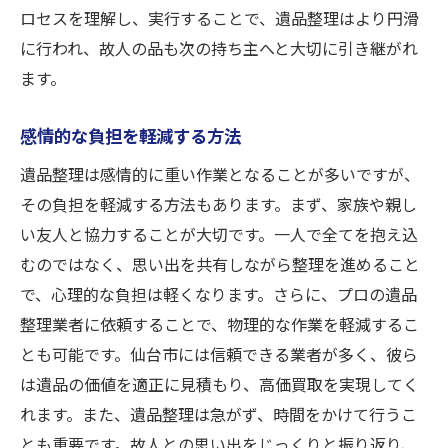
ロセスを理解し、実行することで、遺品整理はより円滑
事前に確認すべき買取条件
に行われ、故人の品も次の持ち主へと大切に引き継がれ
契約後に問題が発生した際の対処法
ます。
買取と遺品整理をスムーズに進めるコツ
タイムスケジュールの設定と管理
感情的な負担を軽減する方法
必要な書類の準備と確認
遺品整理は感情的に重い作業となることが多いですが、
家族間での役割分担の明確化
その負担を軽減する方法もあります。まず、家族や親し
専門家のサポートを受けるメリット
い友人と協力することが大切です。一人で全てを抱え込
むのではなく、思い出を共有しながら整理を進めること
物品の配送手配とその注意点
で、心理的な負担は軽くなります。さらに、プロの遺品
予想外の事態への柔軟な対応
整理業者に依頼することで、物理的な作業を軽減するこ
遺品整理後の生活を豊かにする買取の活用法
とも可能です。仙台市には信頼できる業者が多く、彼ら
買取金を活用した新生活の計画
は遺品の価値を適正に見積もり、高価買取を実現してく
地域活動への寄付や支援
れます。また、遺品整理は急がず、時間をかけて行うこ
不要品を減らすことによる生活改善
とも重要です。故人との思い出をじっくりと振り返り、