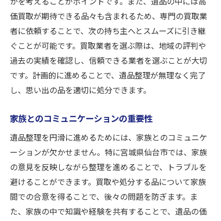
かを考えることがポイントです。また、遺品の中には高
地元業者と全国展開業者の比較
価買取が期待できる品々も含まれるため、専門の買取業
遺品整理の際に知っておくべき買取の基礎知識
者に依頼することで、次の持ち主へとスムーズに引き継
買取の流れと手順を学ぶ
ぐことが可能です。買取業者を選ぶ際は、地域の評判や
遺品の価値を正しく評価する方法
過去の実績を確認し、信頼できる業者を選ぶことが大切
専門業者による査定のメリット
です。計画的に進めることで、遺品整理が無理なく完了
買取価格に影響する要因を理解する
し、思い出の品を適切に処分できます。
相場価格と実際の買取価格の違い
家族とのコミュニケーションの重要性
交渉を成功させるためのヒント
遺品整理を円滑に進めるためには、家族とのコミュニケ
仙台市で高価買取を実現するための秘訣
ーションが欠かせません。特に宮城県仙台市では、家族
需要が高い品物を知る
の意見を反映しながら整理を進めることで、トラブルを
季節による買取価格の変動を理解する
避けることができます。買取や処分する品について家族
事前に市場調査を行う大切さ
間での合意を得ることで、後々の問題を防ぎます。ま
状態が良い品物にするための手入れ方法
た、家族の中で知識や経験を共有することで、遺品の価
複数業者から見積もりを取る理由