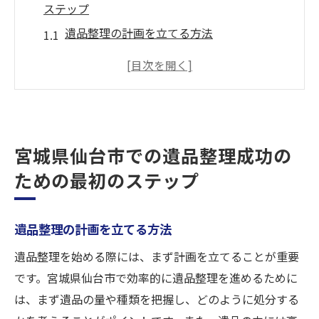
ステップ
遺品整理の計画を立てる方法
家族とのコミュニケーションの重要性
遺品整理のプロセスを理解する
感情的な負担を軽減する方法
必要な道具と資材の準備
宮城県仙台市での遺品整理成功の
遺品の分類と仕分けのコツ
ための最初のステップ
買取業者選びの重要性とその見極め方法
信頼できる業者の特徴を知る
買取業者の口コミと評判を確認
遺品整理の計画を立てる方法
面談時にチェックすべきポイント
遺品整理を始める際には、まず計画を立てることが重要
買取価格の見積もり方法を理解する
です。宮城県仙台市で効率的に遺品整理を進めるために
は、まず遺品の量や種類を把握し、どのように処分する
契約時の注意点と確認事項