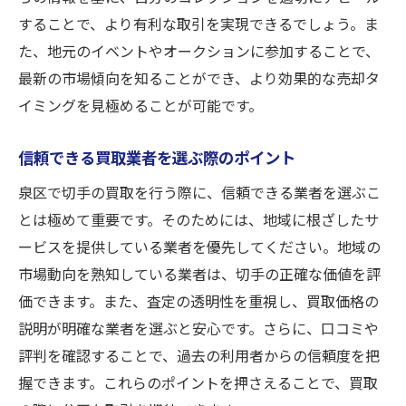
泉区の切手市場の現在のトレンド
することで、より有利な取引を実現できるでしょう。ま
買取価格に影響を与える経済要因
た、地元のイベントやオークションに参加することで、
市場動向を予測するための分析方法
最新の市場傾向を知ることができ、より効果的な売却タ
イミングを見極めることが可能です。
泉区で切手業界の動きを追う術
定期的に市場動向をチェックする理由
信頼できる買取業者を選ぶ際のポイント
泉区の切手買取で最高の結果を得るための売却
泉区で切手の買取を行う際に、信頼できる業者を選ぶこ
のコツ
とは極めて重要です。そのためには、地域に根ざしたサ
買取成功のための計画的なステップ
ービスを提供している業者を優先してください。地域の
泉区での交渉を有利に進めるテクニック
市場動向を熟知している業者は、切手の正確な価値を評
売却時に避けるべき一般的なミス
価できます。また、査定の透明性を重視し、買取価格の
最高の買取価格を引き出すための交渉術
説明が明確な業者を選ぶと安心です。さらに、口コミや
泉区の買取市場で成功するための心構え
評判を確認することで、過去の利用者からの信頼度を把
売却後のフォローアップが重要な理由
握できます。これらのポイントを押さえることで、買取