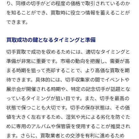
り、同様の切手がどの程度の価格で取引されているのか
査定前に知っておくべき基本事項
を知ることができ、買取時に役立つ情報を蓄えることが
コレクションの価値を高めるための手入れ
できます。
法
買取業者が注目する切手の特徴
買取成功の鍵となるタイミングと準備
査定における重要な書類と情報
切手買取で成功を収めるためには、適切なタイミングと
買取価格を上げるための整理術
準備が非常に重要です。市場の動向を把握し、需要が高
査定の際に質問すべきポイント
まる時期を狙って売却することで、より高価な買取を期
泉区の切手買取で信頼できるパートナーの見つ
待できます。具体的には、切手収集家の間でイベントや
け方
展示会が開催される時期や、特定の記念切手が話題とな
信頼性の高い業者の選び方
っているタイミングが狙い目です。また、切手を最高の
状態で保つことも大切です。切手の保存状態は、その価
泉区での長年の実績を持つ買取店の探し方
値を大きく左右するため、湿気や光による劣化を防ぐた
安心して取引できるパートナーの特徴
めに専用のアルバムや保管袋を使用することが推奨され
買取契約前に確認すべきポイント
ます。さらに、買取業者との交渉を有利に進めるため
泉区の買取業者の評判を知る方法