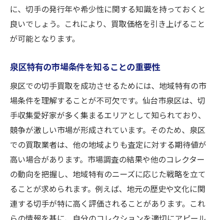
に、切手の発行年や希少性に関する知識を持っておくと
信頼関係を築くためのコミュニケーション
良いでしょう。これにより、買取価格を引き上げること
術
が可能となります。
切手の保存状態が泉区での買取価格に及ぼす影
響
泉区特有の市場条件を知ることの重要性
保存状態と買取価格の関係性
泉区での切手買取を成功させるためには、地域特有の市
効果的な保存方法とそのメリット
場条件を理解することが不可欠です。仙台市泉区は、切
泉区の業者が重視する保存状態の基準
手収集愛好家が多く集まるエリアとして知られており、
競争が激しい市場が形成されています。そのため、泉区
買取価格を左右する切手の劣化要因
での買取業者は、他の地域よりも査定に対する期待値が
切手の状態を保つための日常的ケア
高い場合があります。市場調査の結果や他のコレクター
保存状態をチェックする際のポイント
の動向を把握し、地域特有のニーズに応じた戦略を立て
泉区で切手買取を最大限に活かすための市場動
ることが求められます。例えば、地元の歴史や文化に関
向のチェック法
連する切手が特に高く評価されることがあります。これ
市場動向を把握するための情報源
らの情報を基に、自分のコレクションを適切にアピール