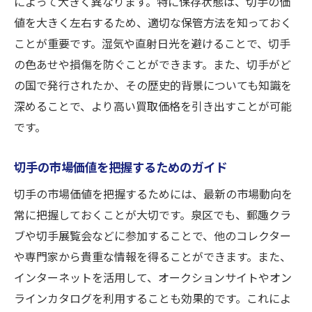
によって大きく異なります。特に保存状態は、切手の価
泉区での買取業者が注視するタイミング
値を大きく左右するため、適切な保管方法を知っておく
ことが重要です。湿気や直射日光を避けることで、切手
泉区の切手市場のサイクルを理解する
の色あせや損傷を防ぐことができます。また、切手がど
タイミングを逃さないための注意点
の国で発行されたか、その歴史的背景についても知識を
泉区の切手買取店選びで失敗しないためのポイ
深めることで、より高い買取価格を引き出すことが可能
ント
です。
信頼できる買取店を見分ける基準
泉区で評判の良い買取店の特徴
切手の市場価値を把握するためのガイド
複数の店舗で査定を受ける理由
切手の市場価値を把握するためには、最新の市場動向を
口コミと評判を活用した店舗選び
常に把握しておくことが大切です。泉区でも、郵趣クラ
泉区に根付いた店舗のメリット
ブや切手展覧会などに参加することで、他のコレクター
買取店のサービス内容を比較する方法
や専門家から貴重な情報を得ることができます。また、
インターネットを活用して、オークションサイトやオン
あなたの切手コレクションが泉区で輝くための
ラインカタログを利用することも効果的です。これによ
査定準備