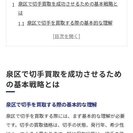
泉区で切手買取を成功させるための基本戦略と
は
泉区で切手を買取する際の基本的な理解
切手の市場価値を把握するためのガイド
買取成功の鍵となるタイミングと準備
泉区特有の市場条件を知ることの重要性
信頼できる買取業者を選ぶ際のポイント
泉区で切手買取を成功させるため
泉区での切手買取における一般的な落とし
穴
の基本戦略とは
切手買取のタイミングが泉区での高価買取を左
右する理由
泉区で切手を買取する際の基本的な理解
泉区における切手買取の最適な時期とは
泉区で切手を買取する際には、まず基本的な理解が必要
市場動向が買取価格に与える影響の分析
です。切手の買取価格は、切手の状態、発行年、希少性
季節による買取価格の変動要因