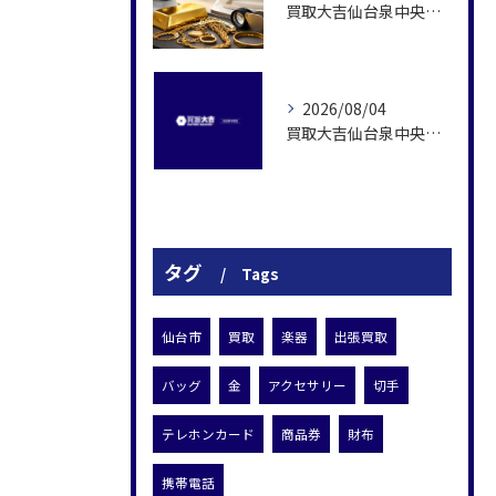
買取大吉仙台泉中央店の金査定を支える専門性
2026/08/04
買取大吉仙台泉中央店の無料査定と現金化の流れ
タグ
Tags
仙台市
買取
楽器
出張買取
バッグ
金
アクセサリー
切手
テレホンカード
商品券
財布
携帯電話